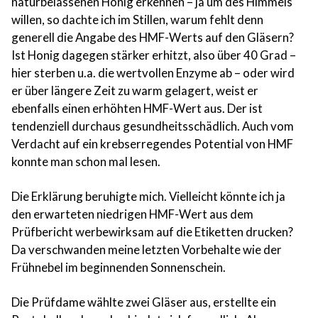
naturbelassenen Honig erkennen – ja um des Himmels
willen, so dachte ich im Stillen, warum fehlt denn
generell die Angabe des
HMF
-Werts auf den Gläsern?
Ist Honig dagegen stärker erhitzt, also über 40 Grad –
hier sterben u.a. die wertvollen Enzyme ab – oder wird
er über längere Zeit zu warm gelagert, weist er
ebenfalls einen erhöhten
HMF
-Wert aus. Der ist
tendenziell durchaus gesundheitsschädlich. Auch vom
Verdacht auf ein krebserregendes Potential von
HMF
konnte man schon mal lesen.
Die Erklärung beruhigte mich. Vielleicht könnte ich ja
den erwarteten niedrigen
HMF
-Wert aus dem
Prüfbericht werbewirksam auf die Etiketten drucken?
Da verschwanden meine letzten Vorbehalte wie der
Frühnebel im beginnenden Sonnenschein.
Die Prüfdame wählte zwei Gläser aus, erstellte ein