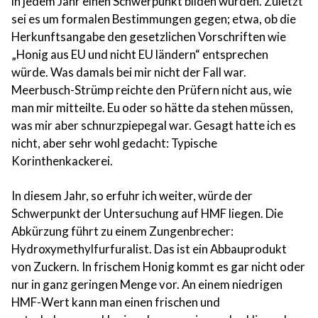
in jedem Jahr einen Schwerpunkt bilden würden. Zuletzt
sei es um formalen Bestimmungen gegen; etwa, ob die
Herkunftsangabe den gesetzlichen Vorschriften wie
„Honig aus EU und nicht EU ländern“ entsprechen
würde. Was damals bei mir nicht der Fall war.
Meerbusch-Strümp reichte den Prüfern nicht aus, wie
man mir mitteilte. Eu oder so hätte da stehen müssen,
was mir aber schnurzpiepegal war. Gesagt hatte ich es
nicht, aber sehr wohl gedacht: Typische
Korinthenkackerei.
In diesem Jahr, so erfuhr ich weiter, würde der
Schwerpunkt der Untersuchung auf
HMF
liegen. Die
Abkürzung führt zu einem Zungenbrecher:
Hydroxymethylfurfuralist. Das ist ein Abbauprodukt
von Zuckern. In frischem Honig kommt es gar nicht oder
nur in ganz geringen Menge vor. An einem niedrigen
HMF
-Wert kann man einen frischen und