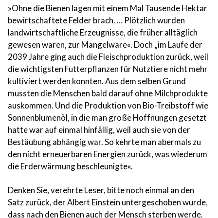
»Ohne die Bienen lagen mit einem Mal Tausende Hektar
bewirtschaftete Felder brach. … Plötzlich wurden
landwirtschaftliche Erzeugnisse, die früher alltäglich
gewesen waren, zur Mangelware«. Doch „im Laufe der
2039 Jahre ging auch die Fleischproduktion zurück, weil
die wichtigsten Futterpflanzen für Nutztiere nicht mehr
kultiviert werden konnten. Aus dem selben Grund
mussten die Menschen bald darauf ohne Milchprodukte
auskommen. Und die Produktion von Bio-Treibstoff wie
Sonnenblumenöl, in die man große Hoffnungen gesetzt
hatte war auf einmal hinfällig, weil auch sie von der
Bestäubung abhängig war. So kehrte man abermals zu
den nicht erneuerbaren Energien zurück, was wiederum
die Erderwärmung beschleunigte«.
Denken Sie, verehrte Leser, bitte noch einmal an den
Satz zurück, der Albert Einstein untergeschoben wurde,
dass nach den Bienen auch der Mensch sterben werde.