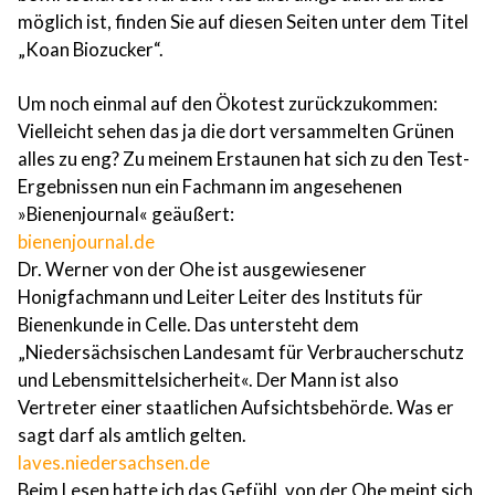
möglich ist, finden Sie auf diesen Seiten unter dem Titel
„Koan Biozucker“.
Um noch einmal auf den Ökotest zurückzukommen:
Vielleicht sehen das ja die dort versammelten Grünen
alles zu eng? Zu meinem Erstaunen hat sich zu den Test-
Ergebnissen nun ein Fachmann im angesehenen
»Bienenjournal« geäußert:
bienenjournal.de
Dr. Werner von der Ohe ist ausgewiesener
Honigfachmann und Leiter Leiter des Instituts für
Bienenkunde in Celle. Das untersteht dem
„Niedersächsischen Landesamt für Verbraucherschutz
und Lebensmittelsicherheit«. Der Mann ist also
Vertreter einer staatlichen Aufsichtsbehörde. Was er
sagt darf als amtlich gelten.
laves.niedersachsen.de
Beim Lesen hatte ich das Gefühl, von der Ohe meint sich