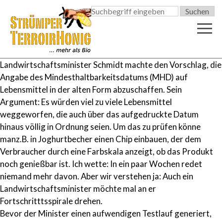

Landwirtschaftsminister Schmidt machte den Vorschlag, die
Angabe des Mindesthaltbarkeitsdatums (
MHD
) auf
Lebensmittel in der alten Form abzuschaffen. Sein
Argument: Es würden viel zu viele Lebensmittel
weggeworfen, die auch über das aufgedruckte Datum
hinaus völlig in Ordnung seien. Um das zu prüfen könne
manz.B. in Joghurtbecher einen Chip einbauen, der dem
Verbraucher durch eine Farbskala anzeigt, ob das Produkt
noch genießbar ist. Ich wette: In ein paar Wochen redet
niemand mehr davon. Aber wir verstehen ja: Auch ein
Landwirtschaftsminister möchte mal an er
Fortschritttsspirale drehen.
Bevor der Minister einen aufwendigen Testlauf generiert,